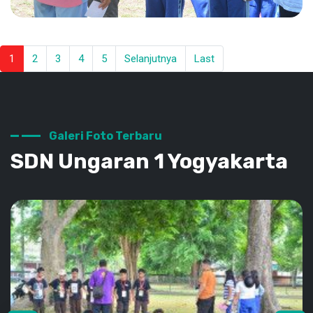
1
2
3
4
5
Selanjutnya
Last
Kegiatan Kemah Penggalang
SNEUSA
Galeri Foto Terbaru
SDN Ungaran 1 Yogyakarta