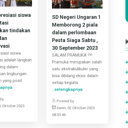
esiasi siswa
SD Negeri Ungaran 1
tasi
Memborong 2 piala
kan tindakan
dalam perlombaan
 dan
Pesta Siaga Sabtu ,
vasi
30 September 2023
siasi siswa
SALAM PRAMUKA !!!!
si adalah langkah
Pramuka merupakan salah
ing dalam
satu ekstrakulikuler yang
kan lingkungan
bisa dibilang eksis dalam
n yang posit
setiap kegiata
kapnya
..selengkapnya
by
Posted by
16 Oktober 2023
Senin, 02 Oktober 2023
08:33:46