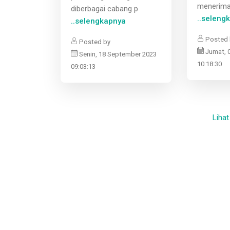
menerima
diberbagai cabang p
..seleng
..selengkapnya
Posted 
Posted by
Jumat, 
Senin, 18 September 2023
10:18:30
09:03:13
Lihat