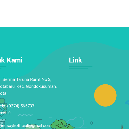
ak Kami
Link
l. Serma Taruna Ramli No.3,
otabaru, Kec. Gondokusuman,
ota
elp: (0274) 565737
axs: 0
neusaykofficial@gmail.com