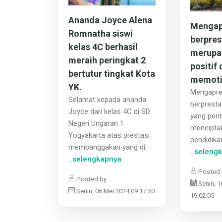
Ananda Joyce Alena
Mengapr
Romnatha siswi
berpres
kelas 4C berhasil
merupa
meraih peringkat 2
positif
bertutur tingkat Kota
memoti
YK.
Mengapre
Selamat kepada ananda
berpresta
Joyce dari kelas 4C di SD
yang pent
Negeri Ungaran 1
mencipta
Yogyakarta atas prestasi
pendidika
membanggakan yang di
..seleng
..selengkapnya
Posted 
Posted by
Senin, 
Senin, 06 Mei 2024 09:17:50
19:02:05