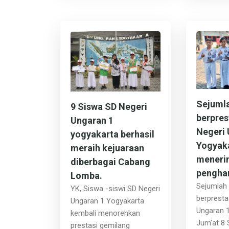
Sejumla
9 Siswa SD Negeri
berpres
Ungaran 1
Negeri 
yogyakarta berhasil
Yogyak
meraih kejuaraan
meneri
diberbagai Cabang
pengha
Lomba.
Sejumlah
YK, Siswa -siswi SD Negeri
berpresta
Ungaran 1 Yogyakarta
Ungaran 
kembali menorehkan
Jum’at 8
prestasi gemilang